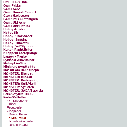
DMC 117+80 mm.
Garn Pakker
Garn: Acryl
Garn: Bomuld/Bom. Ac.
Garn: Hæklegarn
Garn: Pels + Effektgarn
Garn: Uld Acryl
Garn: Uld/Filtning
Hobby Artikler
Hobby filt
Hobby: Sko/Støvler
Hobby: Småting
Hobby: Tubestrik
Hobby: Vat/Styropor
Karton/Papir/Æsker
Knapper/Låsetøj/Ringe
Lapper - Mærker
Lynlåse: Alm./Delbar
Maling/Lim/Tus
Miniature pynt/hobby
Mø: Alt om Håndsrbejde
MØNSTER: Blandet
MØNSTER: Broderi
MØNSTER: Perlesyning
MØNSTER: Strik/Hækl
MØNSTER: Sy/Patch.
MØNSTER: SÅDAN gør du
Perle/Smykke Tilbh.
Perler/Pailletter
4k - Kubeperler
Dråber
Facetperler
Glasperler
Kongo Perler
MIX Perler
Runde Glasperler
Luena og Clara