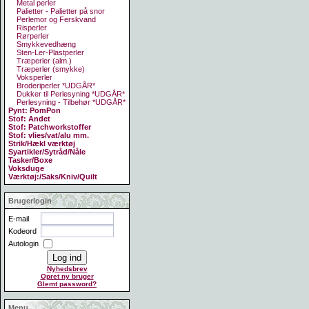
Metal perler
Palietter - Palietter på snor
Perlemor og Ferskvand
Risperler
Rørperler
Smykkevedhæng
Sten-Ler-Plastperler
Træperler (alm.)
Træperler (smykke)
Voksperler
Broderiperler *UDGÅR*
Dukker til Perlesyning *UDGÅR*
Perlesyning - Tilbehør *UDGÅR*
Pynt: PomPon
Stof: Andet
Stof: Patchworkstoffer
Stof: vlies/vat/alu mm.
Strik/Hækl værktøj
Syartikler/Sytråd/Nåle
Tasker/Boxe
Voksduge
Værktøj:/Saks/Kniv/Quilt
Brugerlogin
E-mail
Kodeord
Autologin
Nyhedsbrev
Opret ny bruger
Glemt password?
Menu