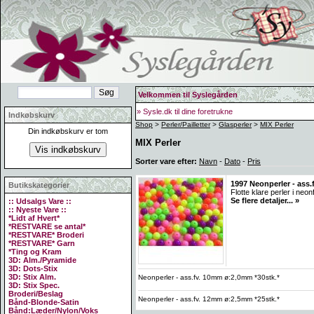
Velkommen til Syslegården
» Sysle.dk til dine foretrukne
Indkøbskurv
Shop
>
Perler/Pailletter
>
Glasperler
>
MIX Perler
Din indkøbskurv er tom
MIX Perler
Sorter vare efter:
Navn
-
Dato
-
Pris
1997 Neonperler - ass.
Butikskategorier
Flotte klare perler i ne
Se flere detaljer... »
:: Udsalgs Vare ::
:: Nyeste Vare ::
*Lidt af Hvert*
*RESTVARE se antal*
*RESTVARE* Broderi
*RESTVARE* Garn
*Ting og Kram
3D: Alm./Pyramide
3D: Dots-Stix
3D: Stix Alm.
Neonperler - ass.fv. 10mm ø:2,0mm *30stk.*
3D: Stix Spec.
Broderi/Beslag
Neonperler - ass.fv. 12mm ø:2,5mm *25stk.*
Bånd-Blonde-Satin
Bånd:Læder/Nylon/Voks