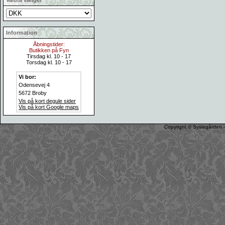
Valuta vælger
Information
Åbningstider:
Butikken på Fyn
Tirsdag kl. 10 - 17
Torsdag kl. 10 - 17
Vi bor:
Odensevej 4
5672 Broby
Vis på kort degule sider
Vis på kort Google maps
Copyright © Syslegården -