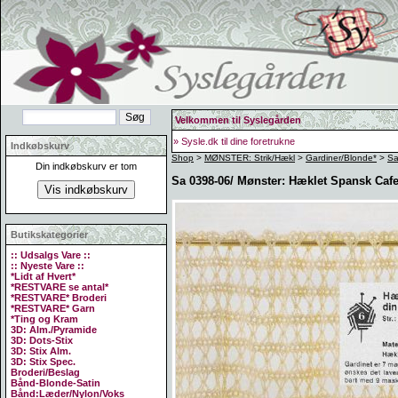
Velkommen til Syslegården
» Sysle.dk til dine foretrukne
Indkøbskurv
Shop
>
MØNSTER: Strik/Hækl
>
Gardiner/Blonde*
>
Sa
Din indkøbskurv er tom
Sa 0398-06/ Mønster: Hæklet Spansk Caf
Butikskategorier
:: Udsalgs Vare ::
:: Nyeste Vare ::
*Lidt af Hvert*
*RESTVARE se antal*
*RESTVARE* Broderi
*RESTVARE* Garn
*Ting og Kram
3D: Alm./Pyramide
3D: Dots-Stix
3D: Stix Alm.
3D: Stix Spec.
Broderi/Beslag
Bånd-Blonde-Satin
Bånd:Læder/Nylon/Voks