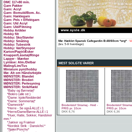
DMC 117+80 mm.
Garn Pakker
Garn: Acryl
Garn: Bomuld/Bom. Ac.
Garn: Hæklegarn
Garn: Pels + Effektgarn
Garn: Uld Acryl
Garn: Uld/Filtning
Hobby Artikler
Hobby filt
Hobby: Sko/Støvler
Mø: Hæklet Spansk Cafegardin B:48/60cm *org*
·
V
Hobby: Småting
(lev. 5-9 hverdage)
Hobby: Tubestrik
Hobby: Vat/Styropor
Karton/Papir/Æsker
Knapper/Låsetøj/Ringe
Lapper - Mærker
Lynlåse: Alm./Delbar
MEST SOLGTE VARER
Maling/Lim/Tus
Miniature pynt/hobby
Mø: Alt om Håndsrbejde
MØNSTER: Blandet
MØNSTER: Broderi
MØNSTER: Perlesyning
MØNSTER: Strik/Hækl
*Baby og Børnetøj*
*Bolero (alle str.)
*Dame: kjole/Nedderdel
*Dame: Sommertøj*
*Damestrik*
Broderistof Stramaj - Hvid -
Broderistof Stramaj
*Herre - Se også ALLE i 1
PRIS pr. 10cm
PRIS pr. 10cm
DKK 8,76
DKK 6,36
*Herre/Dame/Børne ALLE i 1
*Huer, Hatte, Sokker, Handsker
mm.*
*Jakker og Frakker
*Nordisk Strik - Dansk/Isl.*
*Sjaler/Poncho*