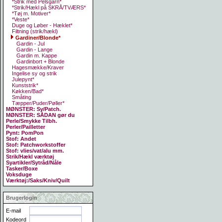
*Strik med Pelsgarn*
*Strik/Hækl på SKRÅ/TVÆRS*
*Tøj m. Motiver*
*Veste*
Duge og Løber - Hæklet*
Filtning (strik/hækl)
Gardiner/Blonde*
Gardin - Jul
Gardin - Lange
Gardin m. Kappe
Gardinbort + Blonde
Hagesmække/Kraver
Ingelise sy og strik
Julepynt*
Kunststrik*
Køkken/Bad*
Småting
Tæpper/Puder/Pøller*
MØNSTER: Sy/Patch.
MØNSTER: SÅDAN gør du
Perle/Smykke Tilbh.
Perler/Pailletter
Pynt: PomPon
Stof: Andet
Stof: Patchworkstoffer
Stof: vlies/vat/alu mm.
Strik/Hækl værktøj
Syartikler/Sytråd/Nåle
Tasker/Boxe
Voksduge
Værktøj:/Saks/Kniv/Quilt
Brugerlogin
E-mail
Kodeord