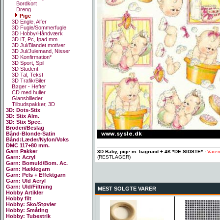
Bordkort
Dreng
Pige
3D Engle, Alfer
3D Fugle/Sommerfugle
3D Hobby/Håndværk
3D IT, Pc, Ipad mm.
3D Jul/Blandet motiver
3D Jul/Julemand, Nisser
3D Konfirmation*
3D Sport, Spil
3D Student
3D Tal, Tekst
3D Trafik/Biler
Bøger - Hefter
CD med huller
Glansbilleder
Tilbudspakker, 3D
3D: Dots-Stix
3D: Stix Alm.
3D: Stix Spec.
Broderi/Beslag
Bånd-Blonde-Satin
Bånd:Læder/Nylon/Voks
DMC 117+80 mm.
Garn Pakker
3D Baby, pige m. bagrund + 4K *DE SIDSTE*
·
Varen
(RESTLAGER)
Garn: Acryl
Garn: Bomuld/Bom. Ac.
Garn: Hæklegarn
Garn: Pels + Effektgarn
Garn: Uld Acryl
Garn: Uld/Filtning
MEST SOLGTE VARER
Hobby Artikler
Hobby filt
Hobby: Sko/Støvler
Hobby: Småting
Hobby: Tubestrik