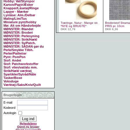
Hobby: Vat/Styropor
Karton/Papir/Æsker
Knapper/Låsetøj/Ringe
Lapper - Mærker
Lynlåse: Alm./Delbar
Maling/Lim/Tus
Miniature pynt/hobby
Træringe, Natur - Mange str.
Broderistof Stramaj
Mø: Alt om Håndsrbejde
*NYE og BRUGTE*
PRIS pr. 10cm
MØNSTER: Blandet
DKK 12,76
DKK 6,36
MØNSTER: Broderi
MØNSTER: Perlesyning
MØNSTER: Strik/Hækl
MØNSTER: Sy/Patch.
MØNSTER: SÅDAN gør du
Perle/Smykke Tilbh.
Perler/Pailletter
Pynt: PomPon
Stof: Andet
Stof: Patchworkstoffer
Stof: vlies/vat/alu mm.
Strik/Hækl værktøj
Syartikler/Sytråd/Nåle
Tasker/Boxe
Voksduge
Værktøj:/Saks/Kniv/Quilt
Brugerlogin
E-mail
Kodeord
Autologin
Nyhedsbrev
Opret ny bruger
Glemt password?