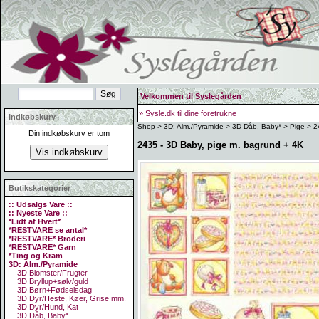
Velkommen til Syslegården
» Sysle.dk til dine foretrukne
Indkøbskurv
Shop
>
3D: Alm./Pyramide
>
3D Dåb, Baby*
>
Pige
>
2
Din indkøbskurv er tom
2435 - 3D Baby, pige m. bagrund + 4K
Butikskategorier
:: Udsalgs Vare ::
:: Nyeste Vare ::
*Lidt af Hvert*
*RESTVARE se antal*
*RESTVARE* Broderi
*RESTVARE* Garn
*Ting og Kram
3D: Alm./Pyramide
3D Blomster/Frugter
3D Bryllup+sølv/guld
3D Børn+Fødselsdag
3D Dyr/Heste, Køer, Grise mm.
3D Dyr/Hund, Kat
3D Dåb, Baby*