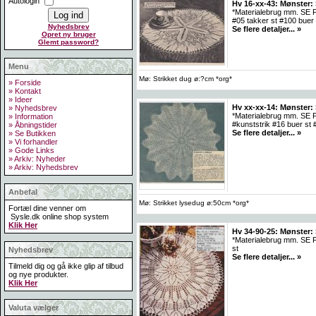
Autologin
Hv 16-xx-43: Mønster: 
*Materialebrug mm. SE FO
#05 takker st #100 buer 
Nyhedsbrev
Se flere detaljer... »
Opret ny bruger
Glemt password?
Menu
Mø: Strikket dug ø:?cm *org*
» Forside
» Kontakt
» Ideer
Hv xx-xx-14: Mønster: 
» Nyhedsbrev
*Materialebrug mm. SE FO
» Information
#kunststrik #16 buer st 
» Åbningstider
Se flere detaljer... »
» Se Butikken
» Vi forhandler
» Gode Links
» Arkiv: Nyheder
» Arkiv: Nyhedsbrev
Anbefal
Mø: Strikket lysedug ø:50cm *org*
Fortæl dine venner om
Sysle.dk online shop system
Klik Her
Hv 34-90-25: Mønster:
*Materialebrug mm. SE FO
st
Nyhedsbrev
Se flere detaljer... »
Tilmeld dig og gå ikke glip af tilbud
og nye produkter.
Klik Her
Valuta vælger