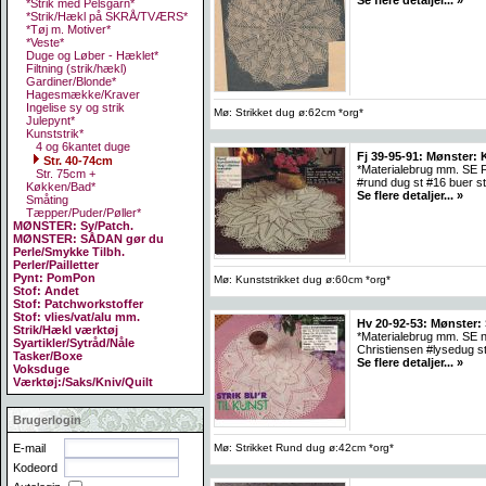
*Strik med Pelsgarn*
*Strik/Hækl på SKRÅ/TVÆRS*
*Tøj m. Motiver*
*Veste*
Duge og Løber - Hæklet*
Filtning (strik/hækl)
Gardiner/Blonde*
Hagesmække/Kraver
Ingelise sy og strik
Mø: Strikket dug ø:62cm *org*
Julepynt*
Kunststrik*
4 og 6kantet duge
Fj 39-95-91: Mønster: 
Str. 40-74cm
*Materialebrug mm. SE F
Str. 75cm +
#rund dug st #16 buer st 
Køkken/Bad*
Se flere detaljer... »
Småting
Tæpper/Puder/Pøller*
MØNSTER: Sy/Patch.
MØNSTER: SÅDAN gør du
Perle/Smykke Tilbh.
Perler/Pailletter
Pynt: PomPon
Mø: Kunststrikket dug ø:60cm *org*
Stof: Andet
Stof: Patchworkstoffer
Stof: vlies/vat/alu mm.
Hv 20-92-53: Mønster:
Strik/Hækl værktøj
*Materialebrug mm. SE næ
Syartikler/Sytråd/Nåle
Christiensen #lysedug st
Tasker/Boxe
Se flere detaljer... »
Voksduge
Værktøj:/Saks/Kniv/Quilt
Brugerlogin
Mø: Strikket Rund dug ø:42cm *org*
E-mail
Kodeord