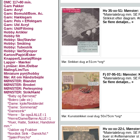
DMC 117+80 mm.
Garn Pakker
Garn: Acryl
Hv 35-xx-51: Mønster: 
Garn: Bomuld/Bom. Ac.
*Materialebrug mm. SE F
Garn: Hæklegarn
Strikket efter diagram. 
Garn: Pels + Effektgarn
Se flere detaljer... »
Garn: Uld Acryl
Garn: Uld/Filtning
Hobby Artikler
Hobby filt
Hobby: Sko/Støvler
Hobby: Småting
Hobby: Tubestrik
Hobby: Vat/Styropor
Karton/Papir/Æsker
Knapper/Låsetøj/Ringe
Mø: Strikket dug ø:51cm *org*
Lapper - Mærker
Lynlåse: Alm./Delbar
Maling/Lim/Tus
Miniature pynt/hobby
Fj 07-95-01: Mønster: 
Mø: Alt om Håndsrbejde
*Materialebrug mm. SE F
MØNSTER: Blandet
Se flere detaljer... »
MØNSTER: Broderi
MØNSTER: Perlesyning
MØNSTER: Strik/Hækl
*Baby og Børnetøj*
*Bolero (alle str.)
*Dame: kjole/Nedderdel
*Dame: Sommertøj*
*Damestrik*
*Herre - Se også ALLE i 1
Mø: Kunststrikket oval dug 50x75cm *org*
*Herre/Dame/Børne ALLE i 1
*Huer, Hatte, Sokker, Handsker
mm.*
Hv xx-xx-22:L Mønster
*Jakker og Frakker
*Materialebrug mm. SE FO
*Nordisk Strik - Dansk/Isl.*
buer st #viftemønster st
*Sjaler/Poncho*
Se flere detaljer... »