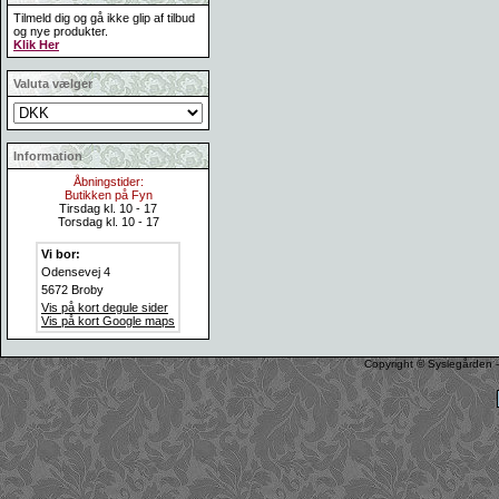
Tilmeld dig og gå ikke glip af tilbud
og nye produkter.
Klik Her
Valuta vælger
Information
Åbningstider:
Butikken på Fyn
Tirsdag kl. 10 - 17
Torsdag kl. 10 - 17
Vi bor:
Odensevej 4
5672 Broby
Vis på kort degule sider
Vis på kort Google maps
Copyright © Syslegården -