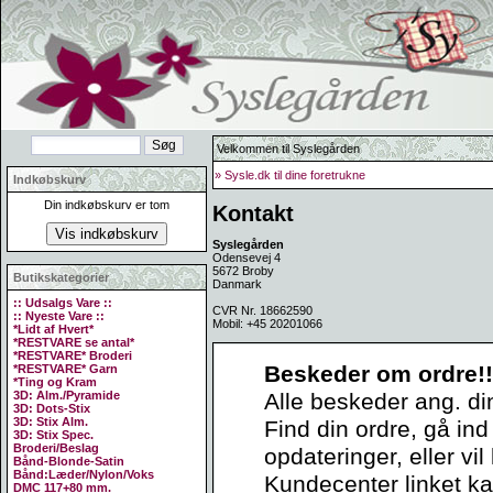
Velkommen til Syslegården
» Sysle.dk til dine foretrukne
Indkøbskurv
Din indkøbskurv er tom
Kontakt
Syslegården
Odensevej 4
5672 Broby
Butikskategorier
Danmark
:: Udsalgs Vare ::
CVR Nr. 18662590
:: Nyeste Vare ::
Mobil: +45 20201066
*Lidt af Hvert*
*RESTVARE se antal*
*RESTVARE* Broderi
Beskeder om ordre!!
*RESTVARE* Garn
*Ting og Kram
3D: Alm./Pyramide
Alle beskeder ang. din
3D: Dots-Stix
3D: Stix Alm.
Find din ordre, gå ind
3D: Stix Spec.
Broderi/Beslag
opdateringer, eller vi
Bånd-Blonde-Satin
Bånd:Læder/Nylon/Voks
Kundecenter linket kan
DMC 117+80 mm.