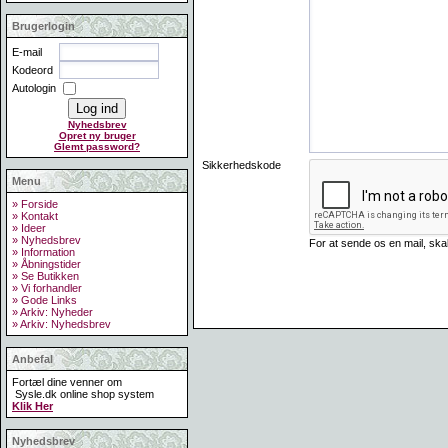
Brugerlogin
E-mail
Kodeord
Autologin
Nyhedsbrev
Opret ny bruger
Glemt password?
Sikkerhedskode
Menu
» Forside
» Kontakt
» Ideer
» Nyhedsbrev
For at sende os en mail, sk
» Information
» Åbningstider
» Se Butikken
» Vi forhandler
» Gode Links
» Arkiv: Nyheder
» Arkiv: Nyhedsbrev
Anbefal
Fortæl dine venner om
Sysle.dk online shop system
Klik Her
Nyhedsbrev