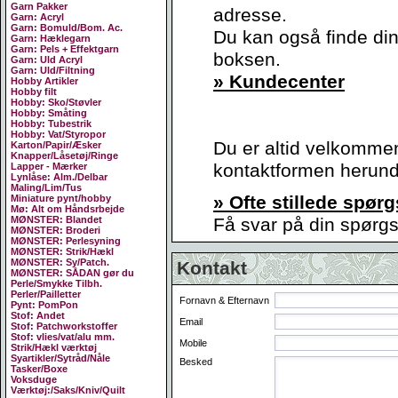
Garn Pakker
adresse.
Garn: Acryl
Garn: Bomuld/Bom. Ac.
Du kan også finde dine
Garn: Hæklegarn
Garn: Pels + Effektgarn
boksen.
Garn: Uld Acryl
Garn: Uld/Filtning
» Kundecenter
Hobby Artikler
Hobby filt
Hobby: Sko/Støvler
Hobby: Småting
Hobby: Tubestrik
Hobby: Vat/Styropor
Du er altid velkommen 
Karton/Papir/Æsker
Knapper/Låsetøj/Ringe
kontaktformen herund
Lapper - Mærker
Lynlåse: Alm./Delbar
Maling/Lim/Tus
» Ofte stillede spør
Miniature pynt/hobby
Mø: Alt om Håndsrbejde
MØNSTER: Blandet
Få svar på din spørgsm
MØNSTER: Broderi
MØNSTER: Perlesyning
MØNSTER: Strik/Hækl
MØNSTER: Sy/Patch.
Kontakt
MØNSTER: SÅDAN gør du
Perle/Smykke Tilbh.
Perler/Pailletter
Fornavn & Efternavn
Pynt: PomPon
Stof: Andet
Email
Stof: Patchworkstoffer
Stof: vlies/vat/alu mm.
Mobile
Strik/Hækl værktøj
Syartikler/Sytråd/Nåle
Besked
Tasker/Boxe
Voksduge
Værktøj:/Saks/Kniv/Quilt