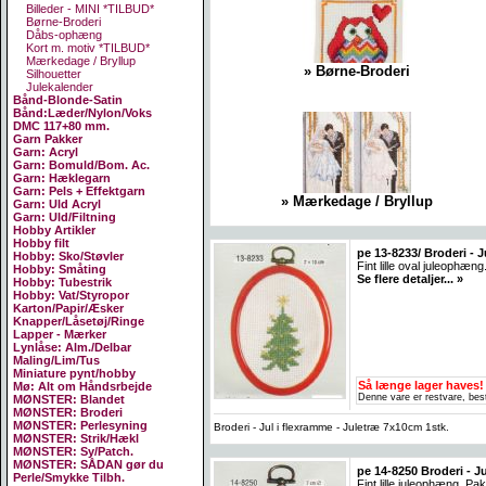
Billeder - MINI *TILBUD*
Børne-Broderi
Dåbs-ophæng
Kort m. motiv *TILBUD*
Mærkedage / Bryllup
» Børne-Broderi
Silhouetter
Julekalender
Bånd-Blonde-Satin
Bånd:Læder/Nylon/Voks
DMC 117+80 mm.
Garn Pakker
Garn: Acryl
Garn: Bomuld/Bom. Ac.
Garn: Hæklegarn
Garn: Pels + Effektgarn
» Mærkedage / Bryllup
Garn: Uld Acryl
Garn: Uld/Filtning
Hobby Artikler
Hobby filt
pe 13-8233/ Broderi - 
Hobby: Sko/Støvler
Fint lille oval juleophæ
Hobby: Småting
Se flere detaljer... »
Hobby: Tubestrik
Hobby: Vat/Styropor
Karton/Papir/Æsker
Knapper/Låsetøj/Ringe
Lapper - Mærker
Lynlåse: Alm./Delbar
Maling/Lim/Tus
Miniature pynt/hobby
Så længe lager haves!
Mø: Alt om Håndsrbejde
Denne vare er restvare, best
MØNSTER: Blandet
MØNSTER: Broderi
MØNSTER: Perlesyning
Broderi - Jul i flexramme - Juletræ 7x10cm 1stk.
MØNSTER: Strik/Hækl
MØNSTER: Sy/Patch.
MØNSTER: SÅDAN gør du
pe 14-8250 Broderi - J
Perle/Smykke Tilbh.
Fint lille juleophæng. P