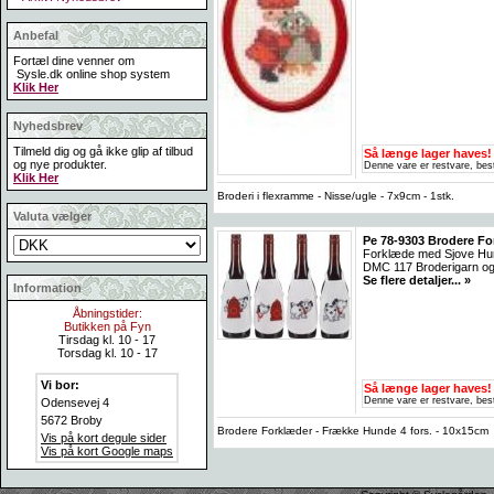
Anbefal
Fortæl dine venner om
Sysle.dk online shop system
Klik Her
Nyhedsbrev
Tilmeld dig og gå ikke glip af tilbud
Så længe lager haves!
og nye produkter.
Denne vare er restvare, best
Klik Her
Broderi i flexramme - Nisse/ugle - 7x9cm - 1stk.
Valuta vælger
Pe 78-9303 Brodere Fo
Forklæde med Sjove Hund
DMC 117 Broderigarn og 
Se flere detaljer... »
Information
Åbningstider:
Butikken på Fyn
Tirsdag kl. 10 - 17
Torsdag kl. 10 - 17
Vi bor:
Så længe lager haves!
Denne vare er restvare, best
Odensevej 4
5672 Broby
Brodere Forklæder - Frække Hunde 4 fors. - 10x15cm
Vis på kort degule sider
Vis på kort Google maps