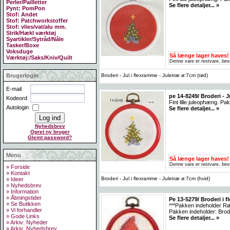
Perler/Pailletter
Se flere detaljer... »
Pynt: PomPon
Stof: Andet
Stof: Patchworkstoffer
Stof: vlies/vat/alu mm.
Strik/Hækl værktøj
Syartikler/Sytråd/Nåle
Tasker/Boxe
Voksduge
Så længe lager haves!
Værktøj:/Saks/Kniv/Quilt
Denne vare er restvare, best
Broderi - Jul i flexramme - Juletræ ø:7cm (rød)
Brugerlogin
E-mail
pe 14-8249/ Broderi - 
Kodeord
Fint lille juleophæng. P
Autologin
Se flere detaljer... »
Nyhedsbrev
Opret ny bruger
Glemt password?
Menu
Så længe lager haves!
Denne vare er restvare, best
» Forside
» Kontakt
Broderi - Jul i flexramme - Juletræ ø:7cm (hvid)
» Ideer
» Nyhedsbrev
» Information
» Åbningstider
Pe 13-5279/ Broderi i f
» Se Butikken
***Pakken indeholder Rød
» Vi forhandler
Pakken indeholder: Brod
» Gode Links
Se flere detaljer... »
» Arkiv: Nyheder
» Arkiv: Nyhedsbrev