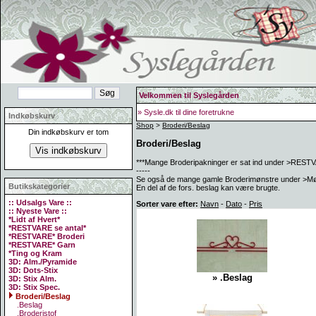
Velkommen til Syslegården
» Sysle.dk til dine foretrukne
Indkøbskurv
Shop
>
Broderi/Beslag
Din indkøbskurv er tom
Broderi/Beslag
***Mange Broderipakninger er sat ind under >RE
-----
Se også de mange gamle Broderimønstre under >Mø
Butikskategorier
En del af de fors. beslag kan være brugte.
:: Udsalgs Vare ::
Sorter vare efter:
Navn
-
Dato
-
Pris
:: Nyeste Vare ::
*Lidt af Hvert*
*RESTVARE se antal*
*RESTVARE* Broderi
*RESTVARE* Garn
*Ting og Kram
3D: Alm./Pyramide
3D: Dots-Stix
» .Beslag
3D: Stix Alm.
3D: Stix Spec.
Broderi/Beslag
.Beslag
.Broderistof