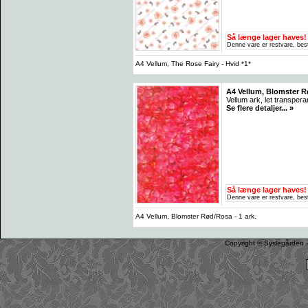
Så længe lager haves!
Denne vare er restvare, best
A4 Vellum, The Rose Fairy - Hvid *1*
A4 Vellum, Blomster Rø
Vellum ark, let transpera
Se flere detaljer... »
Så længe lager haves!
Denne vare er restvare, best
A4 Vellum, Blomster Rød/Rosa - 1 ark.
Copyright © Syslegården -