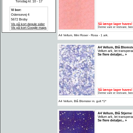
Torsdag kl. 10 - 17
Vi bor:
Odensevej 4
5672 Broby
Så længe lager haves!
Vis på kort degule sider
Denne vare er restvare, best
Vis på kort Google maps
A4 Vellum, Mini Roser - Rosa - 1 ark.
A4 Vellum, Blå Blomster
Vellum ark, let transper
Se flere detaljer... »
Så længe lager haves!
Denne vare er restvare, best
A4 Vellum, Blå Blomster m. gult *1*
A4 Vellum, Blå Stjerne 
Vellum ark, let transpera
Se flere detaljer... »