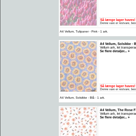
Så længe lager haves!
Denne vare er restvare, best
A4 Vellum, Tulipaner - Pink - 1 ark.
A4 Vellum, Solsikke - Bl
Vellum ark, let transpera
Se flere detaljer... »
Så længe lager haves!
Denne vare er restvare, best
A4 Vellum, Solsikke - Blå - 1 ark.
A4 Vellum, The Rose Fai
Vellum ark, let transpera
Se flere detaljer... »