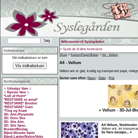
Velkommen til Syslegården
» Sysle.dk til dine foretrukne
Indkøbskurv
Shop
>
Karton/Papir/Æsker
>
A4 - Vellum
Din indkøbskurv er tom
A4 - Vellum
Vellum ark er glat, kraftig og transperant papir, velegn
Sorter vare efter:
Navn
-
Dato
-
Pris
Butikskategorier
:: Udsalgs Vare ::
:: Nyeste Vare ::
*Lidt af Hvert*
*RESTVARE se antal*
*RESTVARE* Broderi
*RESTVARE* Garn
» Vellum - 3D-Jul-Bl
*Ting og Kram
3D: Alm./Pyramide
3D: Dots-Stix
3D: Stix Alm.
A4 Vellum, Stedmoder -
3D: Stix Spec.
Vellum ark, let transpera
Broderi/Beslag
Se flere detaljer... »
Bånd-Blonde-Satin
Bånd:Læder/Nylon/Voks