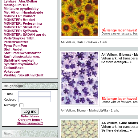
Lynlåse: Alm./Delbar
Maling/Lim/Tus
Miniature pynt/hobby
Mø: Alt om Håndsrbejde
MØNSTER: Blandet
MØNSTER: Broderi
MØNSTER: Perlesyning
MØNSTER: Strik/Hækl
Så længe lager haves!
MØNSTER: Sy/Patch.
Denne vare er restvare, best
MØNSTER: SÅDAN gør du
Perle/Smykke Tilbh.
Perler/Pailletter
A4 Vellum, Gule Solsikker - 1 ark.
Pynt: PomPon
Stof: Andet
Stof: Patchworkstoffer
A4 Vellum, Blomst - Mari
Stof: vlies/vat/alu mm.
Vellum ark, let transpera
Strik/Hækl værktøj
Se flere detaljer... »
Syartikler/Sytråd/Nåle
Tasker/Boxe
Voksduge
Værktøj:/Saks/Kniv/Quilt
Brugerlogin
E-mail
Så længe lager haves!
Kodeord
Denne vare er restvare, best
Autologin
A4 Vellum, Blomst - Marineblå/lilla - 1 ark.
Nyhedsbrev
Opret ny bruger
A4 Vellum, Gule blomst
Glemt password?
Vellum ark, let transpera
Se flere detaljer... »
Menu