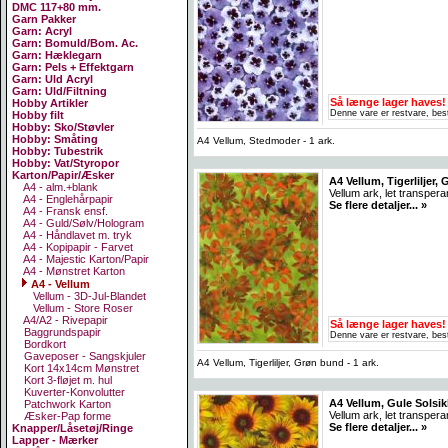
DMC 117+80 mm.
Garn Pakker
Garn: Acryl
Garn: Bomuld/Bom. Ac.
Garn: Hæklegarn
Garn: Pels + Effektgarn
Garn: Uld Acryl
Garn: Uld/Filtning
Så længe lager haves!
Hobby Artikler
Denne vare er restvare, best
Hobby filt
Hobby: Sko/Støvler
Hobby: Småting
A4 Vellum, Stedmoder - 1 ark.
Hobby: Tubestrik
Hobby: Vat/Styropor
Karton/Papir/Æsker
A4 Vellum, Tigerliljer, 
A4 - alm.+blank
Vellum ark, let transpera
A4 - Englehårpapir
Se flere detaljer... »
A4 - Fransk ensf.
A4 - Guld/Sølv/Hologram
A4 - Håndlavet m. tryk
A4 - Kopipapir - Farvet
A4 - Majestic Karton/Papir
A4 - Mønstret Karton
A4 - Vellum
Vellum - 3D-Jul-Blandet
Vellum - Store Roser
A4/A2 - Rivepapir
Så længe lager haves!
Baggrundspapir
Denne vare er restvare, best
Bordkort
Gaveposer - Sangskjuler
A4 Vellum, Tigerliljer, Grøn bund - 1 ark.
Kort 14x14cm Mønstret
Kort 3-fløjet m. hul
Kuverter-Konvolutter
A4 Vellum, Gule Solsikk
Patchwork Karton
Vellum ark, let transpera
Æsker-Pap forme
Se flere detaljer... »
Knapper/Låsetøj/Ringe
Lapper - Mærker