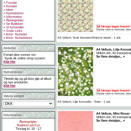
» Forside
» Kontakt
» Ideer
» Nyhedsbrev
» Information
» Åbningstider
» Se Butikken
Så længe lager haves!
» Vi forhandler
Denne vare er restvare, best
» Gode Links
» Arkiv: Nyheder
A4 Vellum, Gule blomster/Grønne blade - 1 ark.
» Arkiv: Nyhedsbrev
Anbefal
A4 Vellum, Lilje Konvall
Vellum ark, let transper
Fortæl dine venner om
Se flere detaljer... »
Sysle.dk online shop system
Klik Her
Nyhedsbrev
Tilmeld dig og gå ikke glip af tilbud
og nye produkter.
Klik Her
Så længe lager haves!
Denne vare er restvare, best
Valuta vælger
A4 Vellum, Lilje Konvaller - Grøn - 1 ark.
A4 Vellum, Mini Roser -
Information
Vellum ark, let transpera
Se flere detaljer... »
Åbningstider:
Butikken på Fyn
Tirsdag kl. 10 - 17