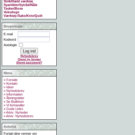
Strik/Hækl værktøj
Syartikler/Sytråd/Nåle
Tasker/Boxe
Voksduge
Værktøj:/Saks/Kniv/Quilt
Brugerlogin
E-mail
Kodeord
Autologin
Nyhedsbrev
Opret ny bruger
Glemt password?
Menu
» Forside
» Kontakt
» Ideer
» Nyhedsbrev
» Information
» Åbningstider
» Se Butikken
» Vi forhandler
» Gode Links
» Arkiv: Nyheder
» Arkiv: Nyhedsbrev
Anbefal
Fortæl dine venner om