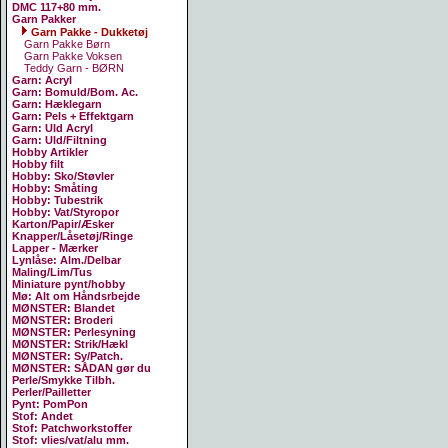
DMC 117+80 mm.
Garn Pakker
Garn Pakke - Dukketøj
Garn Pakke Børn
Garn Pakke Voksen
Teddy Garn - BØRN
Garn: Acryl
Garn: Bomuld/Bom. Ac.
Garn: Hæklegarn
Garn: Pels + Effektgarn
Garn: Uld Acryl
Garn: Uld/Filtning
Hobby Artikler
Hobby filt
Hobby: Sko/Støvler
Hobby: Småting
Hobby: Tubestrik
Hobby: Vat/Styropor
Karton/Papir/Æsker
Knapper/Låsetøj/Ringe
Lapper - Mærker
Lynlåse: Alm./Delbar
Maling/Lim/Tus
Miniature pynt/hobby
Mø: Alt om Håndsrbejde
MØNSTER: Blandet
MØNSTER: Broderi
MØNSTER: Perlesyning
MØNSTER: Strik/Hækl
MØNSTER: Sy/Patch.
MØNSTER: SÅDAN gør du
Perle/Smykke Tilbh.
Perler/Pailletter
Pynt: PomPon
Stof: Andet
Stof: Patchworkstoffer
Stof: vlies/vat/alu mm.