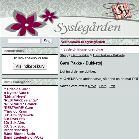
Velkommen til Syslegården
» Sysle.dk til dine foretrukne
Indkøbskurv
Shop
>
Garn Pakker
>
Garn Pakke - Dukketøj
Din indkøbskurv er tom
Garn Pakke - Dukketøj
Lidt tøj til de fine dukker.
***ØNSKES en anden farve, så send os en mail FØR du 
Butikskategorier
Sorter vare efter:
Navn
-
Dato
-
Pris
:: Udsalgs Vare ::
:: Nyeste Vare ::
*Lidt af Hvert*
*RESTVARE se antal*
*RESTVARE* Broderi
*RESTVARE* Garn
*Ting og Kram
3D: Alm./Pyramide
3D: Dots-Stix
3D: Stix Alm.
3D: Stix Spec.
Broderi/Beslag
Bånd-Blonde-Satin
Bånd:Læder/Nylon/Voks