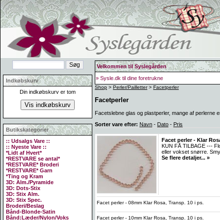
Velkommen til Syslegården
» Sysle.dk til dine foretrukne
Indkøbskurv
Shop
>
Perler/Pailletter
>
Facetperler
Din indkøbskurv er tom
Facetperler
Facetslebne glas og plastperler, mange af perlerne er 
Sorter vare efter:
Navn
-
Dato
-
Pris
Butikskategorier
Facet perler - Klar Ro
:: Udsalgs Vare ::
KUN FÅ TILBAGE --- Flot
:: Nyeste Vare ::
eller vokset snørre. Smy
*Lidt af Hvert*
Se flere detaljer... »
*RESTVARE se antal*
*RESTVARE* Broderi
*RESTVARE* Garn
*Ting og Kram
3D: Alm./Pyramide
3D: Dots-Stix
3D: Stix Alm.
3D: Stix Spec.
Facet perler - 08mm Klar Rosa, Transp. 10 i ps.
Broderi/Beslag
Bånd-Blonde-Satin
Bånd:Læder/Nylon/Voks
Facet perler - 10mm Klar Rosa, Transp. 10 i ps.