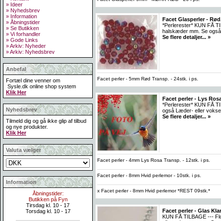
» Ideer
» Nyhedsbrev
» Information
Facet Glasperler - Rød
» Åbningstider
*Perlerester* KUN FÅ TIL
» Se Butikken
halskæder mm. Se også L
» Vi forhandler
Se flere detaljer... »
» Gode Links
» Arkiv: Nyheder
» Arkiv: Nyhedsbrev
Anbefal
Facet perler - 5mm Rød Transp. - 24stk. i ps.
Fortæl dine venner om
Sysle.dk online shop system
Klik Her
Facet perler - Lys Rosa/
*Perlerester* KUN FÅ TI
Nyhedsbrev
også Læder- eller vokse
Se flere detaljer... »
Tilmeld dig og gå ikke glip af tilbud
og nye produkter.
Klik Her
Valuta vælger
Facet perler - 4mm Lys Rosa Transp. - 12stk. i ps.
Facet perler - 8mm Hvid perlemor - 10stk. i ps.
Information
x Facet perler - 8mm Hvid perlemor *REST 09stk.*
Åbningstider:
Butikken på Fyn
Tirsdag kl. 10 - 17
Facet perler - Glas Kla
Torsdag kl. 10 - 17
KUN FÅ TILBAGE --- Flot