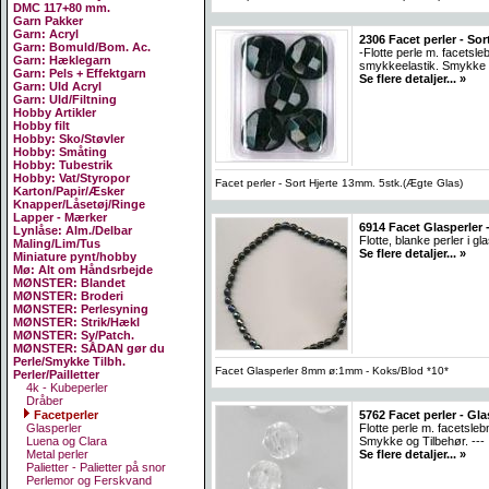
DMC 117+80 mm.
Garn Pakker
Garn: Acryl
2306 Facet perler - So
Garn: Bomuld/Bom. Ac.
-Flotte perle m. facets
Garn: Hæklegarn
smykkeelastik. Smykke o
Garn: Pels + Effektgarn
Se flere detaljer... »
Garn: Uld Acryl
Garn: Uld/Filtning
Hobby Artikler
Hobby filt
Hobby: Sko/Støvler
Hobby: Småting
Hobby: Tubestrik
Hobby: Vat/Styropor
Facet perler - Sort Hjerte 13mm. 5stk.(Ægte Glas)
Karton/Papir/Æsker
Knapper/Låsetøj/Ringe
Lapper - Mærker
6914 Facet Glasperler -
Lynlåse: Alm./Delbar
Flotte, blanke perler i g
Maling/Lim/Tus
Se flere detaljer... »
Miniature pynt/hobby
Mø: Alt om Håndsrbejde
MØNSTER: Blandet
MØNSTER: Broderi
MØNSTER: Perlesyning
MØNSTER: Strik/Hækl
MØNSTER: Sy/Patch.
MØNSTER: SÅDAN gør du
Perle/Smykke Tilbh.
Facet Glasperler 8mm ø:1mm - Koks/Blod *10*
Perler/Pailletter
4k - Kubeperler
Dråber
5762 Facet perler - Glas
Facetperler
Flotte perle m. facetsl
Glasperler
Smykke og Tilbehør. ---
Luena og Clara
Se flere detaljer... »
Metal perler
Palietter - Palietter på snor
Perlemor og Ferskvand