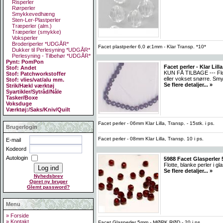
Risperler
Rørperler
Smykkevedhæng
Sten-Ler-Plastperler
Træperler (alm.)
Træperler (smykke)
Voksperler
Broderiperler *UDGÅR*
Facet plastperler 6,0 ø:1mm - Klar Transp. *10*
Dukker til Perlesyning *UDGÅR*
Perlesyning - Tilbehør *UDGÅR*
Pynt: PomPon
Facet perler - Klar Lil
Stof: Andet
KUN FÅ TILBAGE --- Flot
Stof: Patchworkstoffer
eller vokset snørre. Smy
Stof: vlies/vat/alu mm.
Se flere detaljer... »
Strik/Hækl værktøj
Syartikler/Sytråd/Nåle
Tasker/Boxe
Voksduge
Værktøj:/Saks/Kniv/Quilt
Facet perler - 06mm Klar Lilla, Transp. - 15stk. i ps.
Brugerlogin
Facet perler - 08mm Klar Lilla, Transp. 10 i ps.
E-mail
Kodeord
Autologin
5988 Facet Glasperler
Flotte, blanke perler i gl
Se flere detaljer... »
Nyhedsbrev
Opret ny bruger
Glemt password?
Menu
» Forside
» Kontakt
Facet Glasperler 5mm - MØRK RØD - 20 i ps.