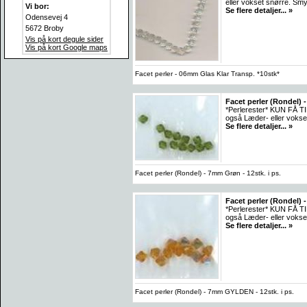
eller vokset snørre. Smy
Vi bor:
Se flere detaljer... »
Odensevej 4
5672 Broby
Vis på kort degule sider
Vis på kort Google maps
Facet perler - 06mm Glas Klar Transp. *10stk*
Facet perler (Rondel) 
*Perlerester* KUN FÅ TI
også Læder- eller vokse
Se flere detaljer... »
Facet perler (Rondel) - 7mm Grøn - 12stk. i ps.
Facet perler (Rondel) -
*Perlerester* KUN FÅ TI
også Læder- eller vokse
Se flere detaljer... »
Facet perler (Rondel) - 7mm GYLDEN - 12stk. i ps.