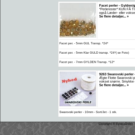
Facet perler - Gylden/gul
*Perlerester* KUN FÅ TI
også Læder- eller vokse
Se flere detaljer... »
Facet per. - 5mm GUL Transp. *24*
Facet per. - 5mm Klar GULD transp. *24*( se Foto)
Facet per. - 7mm GYLDEN Transp. *12*
9263 Swarovski perler -
Ægte Flotte Swarovski p
vokset snørre. Smykke o
Se flere detaljer... »
Swarovski perler - 10mm - Sort/Jet - 1 stk.
Copyright © Syslegården -