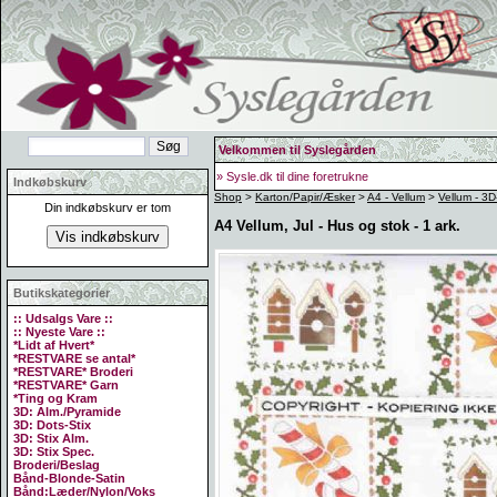
Velkommen til Syslegården
» Sysle.dk til dine foretrukne
Indkøbskurv
Shop
>
Karton/Papir/Æsker
>
A4 - Vellum
>
Vellum - 3D
Din indkøbskurv er tom
A4 Vellum, Jul - Hus og stok - 1 ark.
Butikskategorier
:: Udsalgs Vare ::
:: Nyeste Vare ::
*Lidt af Hvert*
*RESTVARE se antal*
*RESTVARE* Broderi
*RESTVARE* Garn
*Ting og Kram
3D: Alm./Pyramide
3D: Dots-Stix
3D: Stix Alm.
3D: Stix Spec.
Broderi/Beslag
Bånd-Blonde-Satin
Bånd:Læder/Nylon/Voks