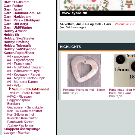
DMC 117+80 mm.
Garn Pakker
Garn: Acryl
Garn: Bomuld/Bom. Ac.
Garn: Hæklegarn
Garn: Pels + Effektgarn
Garn: Uld Acryl
A4 Vellum, Jul - Hus og stok - 1 ark.
·
Varenr: ve 29
(lev. 5-9 hverdage)
Garn: Uld/Filtning
Hobby Artikler
Hobby filt
Hobby: Sko/Støvler
Hobby: Småting
Hobby: Tubestrik
HIGHLIGHTS
Hobby: Vat/Styropor
Karton/Papir/Æsker
A4 - alm.+blank
A4 - Englehårpapir
A4 - Fransk ensf.
A4 - Guld/Sølv/Hologram
A4 - Håndlavet m. tryk
A4 - Kopipapir - Farvet
A4 - Majestic Karton/Papir
A4 - Mønstret Karton
A4 - Vellum
Vellum - 3D-Jul-Blandet
Perlemor-Hjerte m. hul - 44mm
Rund knap, Sort Ma
Vellum - Store Roser
DKK 12,76
Bred Rille i kant.
DKK 2,39
A4/A2 - Rivepapir
Baggrundspapir
Bordkort
Gaveposer - Sangskjuler
Kort 14x14cm Mønstret
Kort 3-fløjet m. hul
Kuverter-Konvolutter
Patchwork Karton
Æsker-Pap forme
Knapper/Låsetøj/Ringe
Lapper - Mærker