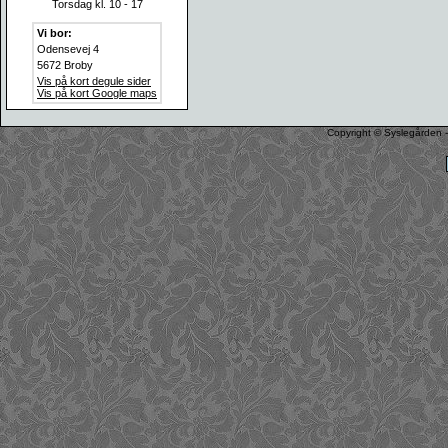
Torsdag kl. 10 - 17
Vi bor:
Odensevej 4
5672 Broby
Vis på kort degule sider
Vis på kort Google maps
Copyright © Syslegården -