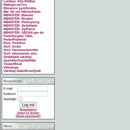
Lynlåse: Alm./Delbar
Maling/Lim/Tus
Miniature pynt/hobby
Mø: Alt om Håndsrbejde
MØNSTER: Blandet
MØNSTER: Broderi
MØNSTER: Perlesyning
MØNSTER: Strik/Hækl
MØNSTER: Sy/Patch.
MØNSTER: SÅDAN gør du
Perle/Smykke Tilbh.
Perler/Pailletter
Pynt: PomPon
Stof: Andet
Stof: Patchworkstoffer
Stof: vlies/vat/alu mm.
Strik/Hækl værktøj
Syartikler/Sytråd/Nåle
Tasker/Boxe
Voksduge
Værktøj:/Saks/Kniv/Quilt
Brugerlogin
E-mail
Kodeord
Autologin
Nyhedsbrev
Opret ny bruger
Glemt password?
Menu