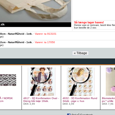
Så længe lager haves!
Denne vare er restvare, bestil ikke fl
kun bestille de 2 osv.
cm - Natur/Råhvid - 1stk.
·
Varenr: ta 913101
age)
cm - Natur/Råhvid - 1stk.
·
Varenr: ta 17050
age)
RÅ / NORSK
4617 - 3D Konfirmation Oval -
4632 - 3D Konfirmation Rund
Blomsterkn
cm
Dreng blå trøje 19stk.
34stk - pige v. hus
ps.* u/rille
DKK 3,99
DKK 3,99
DKK 7,96
Del på Facebook