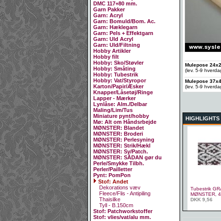
DMC 117+80 mm.
Garn Pakker
Garn: Acryl
Garn: Bomuld/Bom. Ac.
Garn: Hæklegarn
Garn: Pels + Effektgarn
Garn: Uld Acryl
Garn: Uld/Filtning
Hobby Artikler
Hobby filt
Hobby: Sko/Støvler
Mulepose 24x28
Hobby: Småting
(lev. 5-9 hverd
Hobby: Tubestrik
Hobby: Vat/Styropor
Mulepose 37x42
Karton/Papir/Æsker
(lev. 5-9 hverd
Knapper/Låsetøj/Ringe
Lapper - Mærker
Lynlåse: Alm./Delbar
Maling/Lim/Tus
Miniature pynt/hobby
HIGHLIGHTS
Mø: Alt om Håndsrbejde
MØNSTER: Blandet
MØNSTER: Broderi
MØNSTER: Perlesyning
MØNSTER: Strik/Hækl
MØNSTER: Sy/Patch.
MØNSTER: SÅDAN gør du
Perle/Smykke Tilbh.
Perler/Pailletter
Pynt: PomPon
Stof: Andet
Dekorations væv
Tubestrik G
Fleece/Flis - Antipiling
MØNSTER, 4
Thaisilke
DKK 9,56
Tyll - B.150cm
Stof: Patchworkstoffer
Stof: vlies/vat/alu mm.