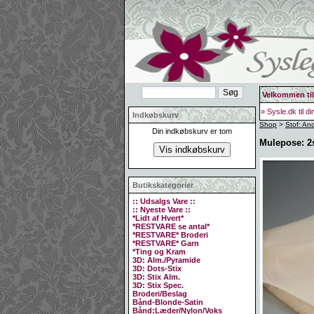
Velkommen til
» Sysle.dk til d
Indkøbskurv
Shop
>
Stof: An
Din indkøbskurv er tom
Mulepose: 2st
Butikskategorier
:: Udsalgs Vare ::
:: Nyeste Vare ::
*Lidt af Hvert*
*RESTVARE se antal*
*RESTVARE* Broderi
*RESTVARE* Garn
*Ting og Kram
3D: Alm./Pyramide
3D: Dots-Stix
3D: Stix Alm.
3D: Stix Spec.
Broderi/Beslag
Bånd-Blonde-Satin
Bånd:Læder/Nylon/Voks