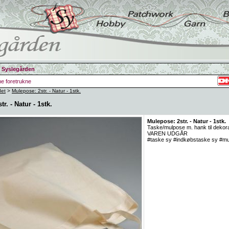
 Syslegården
ine foretrukne
det
>
Mulepose: 2str. - Natur - 1stk.
r. - Natur - 1stk.
Mulepose: 2str. - Natur - 1stk.
Taske/mulpose m. hank til dekora
VAREN UDGÅR
#taske sy #indkøbstaske sy #m