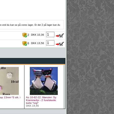
ere end du kan se på vores lager. Er der 2 på lager kan du
2
DKK 10,36
6
DKK 13,56
ap 13mm *3 stk. i
Ao 10-82-22: Mønster: Sy
Krammedyr - 2 forelskede
katte *org*
DKK 19,96