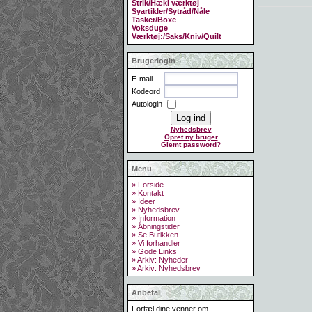
Strik/Hækl værktøj
Syartikler/Sytråd/Nåle
Tasker/Boxe
Voksduge
Værktøj:/Saks/Kniv/Quilt
Brugerlogin
E-mail
Kodeord
Autologin
Nyhedsbrev
Opret ny bruger
Glemt password?
Menu
» Forside
» Kontakt
» Ideer
» Nyhedsbrev
» Information
» Åbningstider
» Se Butikken
» Vi forhandler
» Gode Links
» Arkiv: Nyheder
» Arkiv: Nyhedsbrev
Anbefal
Fortæl dine venner om