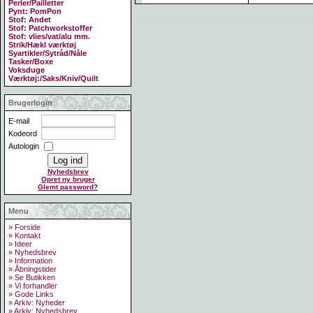
Perler/Pailletter
Pynt: PomPon
Stof: Andet
Stof: Patchworkstoffer
Stof: vlies/vat/alu mm.
Strik/Hækl værktøj
Syartikler/Sytråd/Nåle
Tasker/Boxe
Voksduge
Værktøj:/Saks/Kniv/Quilt
Brugerlogin
E-mail
Kodeord
Autologin
Nyhedsbrev
Opret ny bruger
Glemt password?
Menu
» Forside
» Kontakt
» Ideer
» Nyhedsbrev
» Information
» Åbningstider
» Se Butikken
» Vi forhandler
» Gode Links
» Arkiv: Nyheder
» Arkiv: Nyhedsbrev