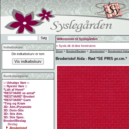
Velkommen til Syslegården
» Sysle.dk til dine foretrukne
Indkøbskurv
Shop
>
Broderi/Beslag
>
.Broderistof
>
Broderistof Aid
Din indkøbskurv er tom
Broderistof Aida - Rød *SE PRIS pr.cm.*
Butikskategorier
:: Udsalgs Vare ::
:: Nyeste Vare ::
*Lidt af Hvert*
*RESTVARE se antal*
*RESTVARE* Broderi
*RESTVARE* Garn
*Ting og Kram
3D: Alm./Pyramide
3D: Dots-Stix
3D: Stix Alm.
3D: Stix Spec.
Broderi/Beslag
.Beslag
.Broderistof