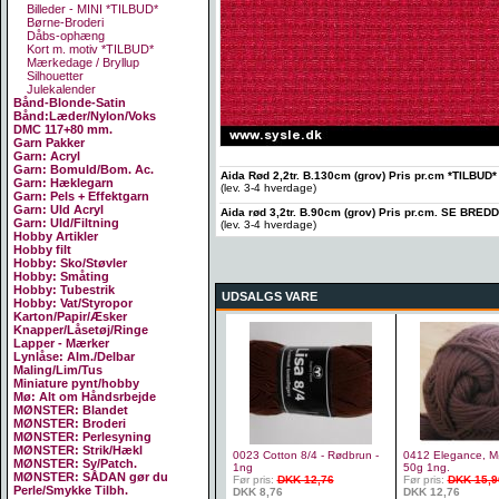
Billeder - MINI *TILBUD*
Børne-Broderi
Dåbs-ophæng
Kort m. motiv *TILBUD*
Mærkedage / Bryllup
Silhouetter
Julekalender
Bånd-Blonde-Satin
Bånd:Læder/Nylon/Voks
DMC 117+80 mm.
Garn Pakker
Garn: Acryl
Garn: Bomuld/Bom. Ac.
Aida Rød 2,2tr. B.130cm (grov) Pris pr.cm *TILBUD*
Garn: Hæklegarn
(lev. 3-4 hverdage)
Garn: Pels + Effektgarn
Garn: Uld Acryl
Aida rød 3,2tr. B.90cm (grov) Pris pr.cm. SE BRED
Garn: Uld/Filtning
(lev. 3-4 hverdage)
Hobby Artikler
Hobby filt
Hobby: Sko/Støvler
Hobby: Småting
Hobby: Tubestrik
UDSALGS VARE
Hobby: Vat/Styropor
Karton/Papir/Æsker
Knapper/Låsetøj/Ringe
Lapper - Mærker
Lynlåse: Alm./Delbar
Maling/Lim/Tus
Miniature pynt/hobby
Mø: Alt om Håndsrbejde
MØNSTER: Blandet
MØNSTER: Broderi
MØNSTER: Perlesyning
MØNSTER: Strik/Hækl
0023 Cotton 8/4 - Rødbrun -
0412 Elegance, Mø
MØNSTER: Sy/Patch.
1ng
50g 1ng.
MØNSTER: SÅDAN gør du
Før pris:
DKK 12,76
Før pris:
DKK 15,9
Perle/Smykke Tilbh.
DKK 8,76
DKK 12,76