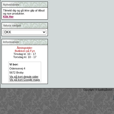
Nyhedsbrev
Tilmeld dig og gå ikke glip af tilbud
og nye produkter.
Klik Her
Valuta vælger
Information
Åbningstider:
Butikken på Fyn
Tirsdag kl. 10 - 17
Torsdag kl. 10 - 17
Vi bor:
Odensevej 4
5672 Broby
Vis på kort degule sider
Vis på kort Google maps
Copyright © Syslegården -