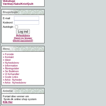
Voksduge
Værktøj:/Saks/Kniv/Quilt
Brugerlogin
E-mail
Kodeord
Autologin
Nyhedsbrev
Opret ny bruger
Glemt password?
Menu
» Forside
» Kontakt
» Ideer
» Nyhedsbrev
» Information
» Åbningstider
» Se Butikken
» Vi forhandler
» Gode Links
» Arkiv: Nyheder
» Arkiv: Nyhedsbrev
Anbefal
Fortæl dine venner om
Sysle.dk online shop system
Klik Her