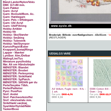
Bånd:Læder/Nylon/Voks
DMC 117+80 mm.
Garn Pakker
Garn: Acryl
Garn: Bomuld/Bom. Ac.
Garn: Hæklegarn
Garn: Pels + Effektgarn
Garn: Uld Acryl
Garn: Uld/Filtning
Hobby Artikler
Hobby filt
Hobby: Sko/Støvler
Broderipk: Billede: overflødigeshorn - 43x51cm
·
Va
(RESTLAGER)
Hobby: Småting
Hobby: Tubestrik
Hobby: Vat/Styropor
Karton/Papir/Æsker
Knapper/Låsetøj/Ringe
Lapper - Mærker
UDSALGS VARE
Lynlåse: Alm./Delbar
Maling/Lim/Tus
Miniature pynt/hobby
Mø: Alt om Håndsrbejde
MØNSTER: Blandet
MØNSTER: Broderi
MØNSTER: Perlesyning
MØNSTER: Strik/Hækl
MØNSTER: Sy/Patch.
MØNSTER: SÅDAN gør du
Perle/Smykke Tilbh.
Perler/Pailletter
A4 Vellum, Fugle i tern - fl.fv. -
0086 Cotton 8/4 - 
Pynt: PomPon
1 ark.
Grøn - 1ng
Stof: Andet
Før pris:
DKK 4,76
Før pris:
DKK 12,7
DKK 3,16
DKK 9,56
Stof: Patchworkstoffer
Stof: vlies/vat/alu mm.
Strik/Hækl værktøj
Syartikler/Sytråd/Nåle
Tasker/Boxe