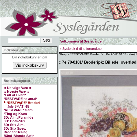
Velkommen til Syslegården
» Sysle.dk til dine foretrukne
Indkøbskurv
Shop
>
*RESTVARE* Broderi
>
::Pe 70-8101/ Broderip
Din indkøbskurv er tom
::Pe 70-8101/ Broderipk: Billede: overfl
Butikskategorier
:: Udsalgs Vare ::
:: Nyeste Vare ::
*Lidt af Hvert*
*RESTVARE se antal*
*RESTVARE* Broderi
Jule SMÅTING
*RESTVARE* Garn
*Ting og Kram
3D: Alm./Pyramide
3D: Dots-Stix
3D: Stix Alm.
3D: Stix Spec.
Broderi/Beslag
Bånd-Blonde-Satin