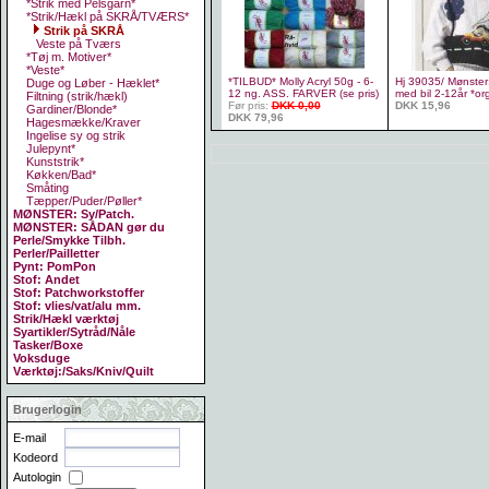
*Strik med Pelsgarn*
*Strik/Hækl på SKRÅ/TVÆRS*
Strik på SKRÅ
Veste på Tværs
*Tøj m. Motiver*
*Veste*
*TILBUD* Molly Acryl 50g - 6-
Hj 39035/ Mønster:
Duge og Løber - Hæklet*
12 ng. ASS. FARVER (se pris)
med bil 2-12år *or
Filtning (strik/hækl)
Før pris:
DKK 0,00
DKK 15,96
Gardiner/Blonde*
DKK 79,96
Hagesmække/Kraver
Ingelise sy og strik
Julepynt*
Kunststrik*
Køkken/Bad*
Småting
Tæpper/Puder/Pøller*
MØNSTER: Sy/Patch.
MØNSTER: SÅDAN gør du
Perle/Smykke Tilbh.
Perler/Pailletter
Pynt: PomPon
Stof: Andet
Stof: Patchworkstoffer
Stof: vlies/vat/alu mm.
Strik/Hækl værktøj
Syartikler/Sytråd/Nåle
Tasker/Boxe
Voksduge
Værktøj:/Saks/Kniv/Quilt
Brugerlogin
E-mail
Kodeord
Autologin