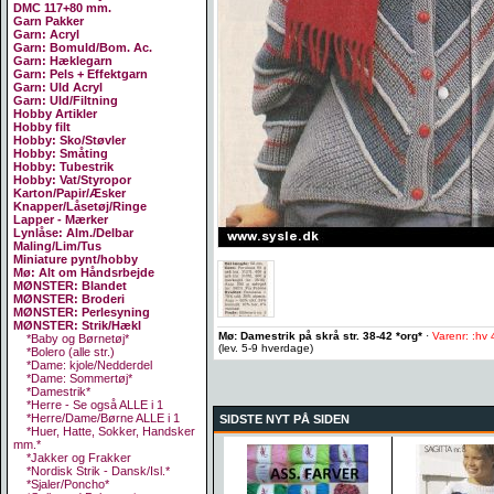
DMC 117+80 mm.
Garn Pakker
Garn: Acryl
Garn: Bomuld/Bom. Ac.
Garn: Hæklegarn
Garn: Pels + Effektgarn
Garn: Uld Acryl
Garn: Uld/Filtning
Hobby Artikler
Hobby filt
Hobby: Sko/Støvler
Hobby: Småting
Hobby: Tubestrik
Hobby: Vat/Styropor
Karton/Papir/Æsker
Knapper/Låsetøj/Ringe
Lapper - Mærker
Lynlåse: Alm./Delbar
Maling/Lim/Tus
Miniature pynt/hobby
Mø: Alt om Håndsrbejde
MØNSTER: Blandet
MØNSTER: Broderi
MØNSTER: Perlesyning
MØNSTER: Strik/Hækl
Mø: Damestrik på skrå str. 38-42 *org*
·
Varenr: :hv
*Baby og Børnetøj*
(lev. 5-9 hverdage)
*Bolero (alle str.)
*Dame: kjole/Nedderdel
*Dame: Sommertøj*
*Damestrik*
*Herre - Se også ALLE i 1
*Herre/Dame/Børne ALLE i 1
SIDSTE NYT PÅ SIDEN
*Huer, Hatte, Sokker, Handsker
mm.*
*Jakker og Frakker
*Nordisk Strik - Dansk/Isl.*
*Sjaler/Poncho*