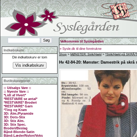
Velkommen til Syslegården
» Sysle.dk til dine foretrukne
Indkøbskurv
Shop
>
MØNSTER: Strik/Hækl
>
*Strik/Hækl på SKRÅ
Din indkøbskurv er tom
Hv 42-84-20: Mønster: Damestrik på skrå s
Butikskategorier
:: Udsalgs Vare ::
:: Nyeste Vare ::
*Lidt af Hvert*
*RESTVARE se antal*
*RESTVARE* Broderi
*RESTVARE* Garn
*Ting og Kram
3D: Alm./Pyramide
3D: Dots-Stix
3D: Stix Alm.
3D: Stix Spec.
Broderi/Beslag
Bånd-Blonde-Satin
Bånd:Læder/Nylon/Voks